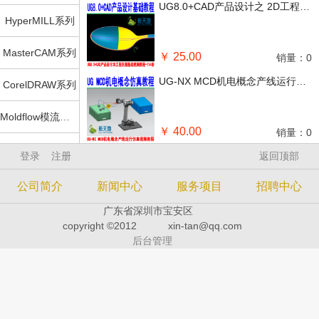
UG8.0+CAD产品设计之 2D工程识图基础视频教程-114讲
HyperMILL系列
MasterCAM系列
￥ 25.00
销量：0
UG-NX MCD机电概念产线运行仿真视频教程
CorelDRAW系列
Moldflow模流系列
￥ 40.00
销量：0
Solidworks系列
登录
注册
返回顶部
UG10.0高级模具结构动作原理运动仿真视频教程
Rhino犀牛系列
公司简介
新闻中心
服务项目
招聘中心
￥ 80.00
销量：0
广东省深圳市宝安区
五金模系列
copyright ©2012
xin-tan@qq.com
UGNX PC车铣后处理制作视频教程
后台管理
压铸模系列
CATIA系列
￥ 60.00
销量：0
UG电气线束布线设计初学到实例视频教程全套
3DMax系列