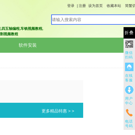
登录
|
注册
设为首页
收藏本站
简繁
程
,四五轴编程
,车铣视频教程
,
折叠
割视频教程
软件安装
微信
扫码
在线
客服
用户
中心
更多精品特惠 > >
电话
号码