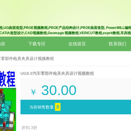
程
,UG曲面造型
,
PROE视频教程
,
PROE产品结构设计
,PROE曲面造型
,
PowerMILL编
,CATIA造型
设计
,CAD视频教程
,
Geomagic视频教程
,VERICUT教程
,esprit教程
,
车床线
内容
下载专区
在线留言
联系我们
汽车零部件检具夹具设计视频教程
UG8.0汽车零部件检具夹具设计视频教程
30.00
￥
8
当前销售数量:
折扣:3折