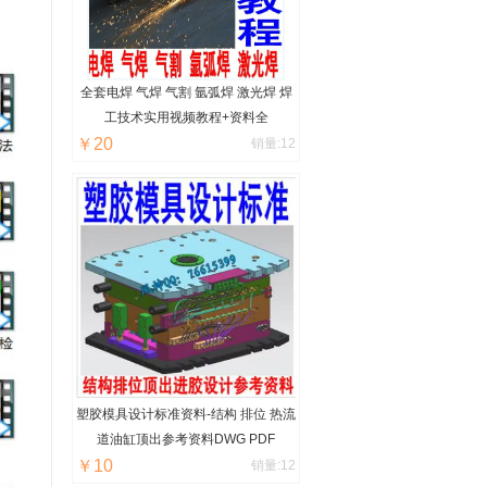
全套电焊 气焊 气割 氩弧焊 激光焊 焊
工技术实用视频教程+资料全
￥20
销量:12
塑胶模具设计标准资料-结构 排位 热流
道油缸顶出参考资料DWG PDF
￥10
销量:12