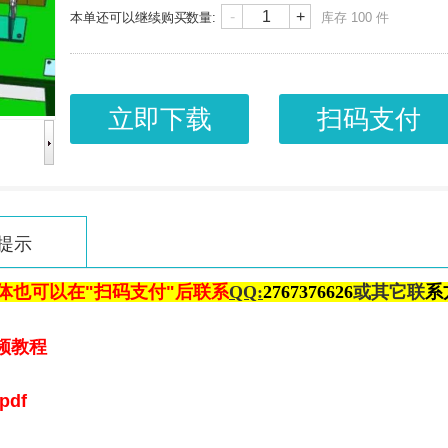
-
+
本单还可以继续购买
数量:
库存
100
件
立即下载
扫码支付
提示
体也可以在"扫码支付"后联系
QQ:
2
767376626
或其它联
系
频教程
df