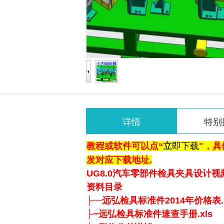
详情
特别
教程或软件可以点“
立
即下载
"，
具
发对应下载地址.
UG8.0汽车零部件检具夹具设计视
资料目录
├┈远弘检具标准件2014年价格表.p
├┈远弘检具标准件速查手册.xls