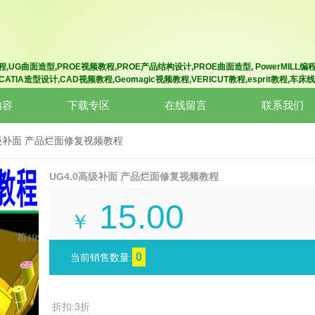
程
,UG曲面造型
,
PROE视频教程
,
PROE产品结构设计
,PROE曲面造型
,
PowerMILL编
,CATIA造型
设计
,CAD视频教程
,
Geomagic视频教程
,VERICUT教程
,esprit教程
,
车床线
内容
下载专区
在线留言
联系我们
高级补面 产品烂面修复视频教程
UG4.0高级补面 产品烂面修复视频教程
15.00
￥
0
当前销售数量:
折扣:3折