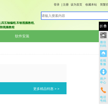
登录
|
注册
设为首页
收藏本站
简繁
程
,四五轴编程
,车铣视频教程
,
折叠
割视频教程
软件安装
微信
扫码
在线
客服
用户
中心
更多精品特惠 > >
电话
号码