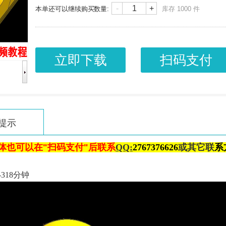
-
+
本单还可以继续购买
数量:
库存
1000
件
立即下载
扫码支付
提示
体也可以在"扫码支付"后联系
QQ:
2
767376626
或其它联
系
318分钟